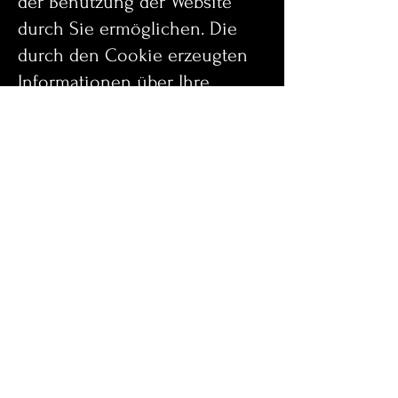
der Benutzung der Website
durch Sie ermöglichen. Die
durch den Cookie erzeugten
Informationen über Ihre
Benutzung dieser Website
werden in der Regel an einen
Server von Google in den USA
übertragen und dort
gespeichert. Im Falle der
Aktivierung der IP-
Anonymisierung auf dieser
Webseite wird Ihre IP-Adresse
von Google jedoch innerhalb
von Mitgliedstaaten der
Europäischen Union oder in